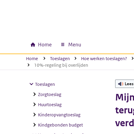
Ga naar hoofdinhoud
Ga direct naar hoofdnavigatie
Ga direct naar footer
Home
Menu
Hoofdnavigatie
U bevindt zich hier:
Home
Toeslagen
Hoe werken toeslagen?
10%-regeling bij overlijden
Lees
Toeslagen
Zorgtoeslag
Mijn
Huurtoeslag
teru
Kinderopvangtoeslag
verd
Kindgebonden budget