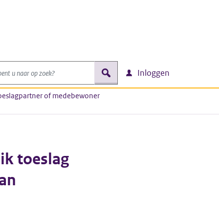
nt u naar op zoek?
zoek
Inloggen
 toeslagpartner of medebewoner
ik toeslag
aan