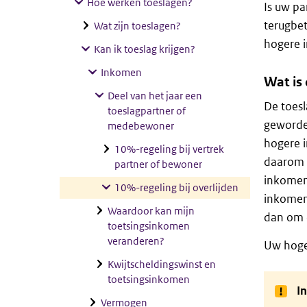
Hoe werken toeslagen?
Is uw pa
terugbet
Wat zijn toeslagen?
hogere i
Kan ik toeslag krijgen?
Inkomen
Wat is
Deel van het jaar een
De toesl
toeslagpartner of
geworden
medebewoner
hogere i
10%-regeling bij vertrek
daarom 
partner of bewoner
inkome
10%-regeling bij overlijden
inkomen 
Waardoor kan mijn
dan om 
toetsingsinkomen
veranderen?
Uw hoger
Kwijtscheldingswinst en
toetsingsinkomen
In
Vermogen