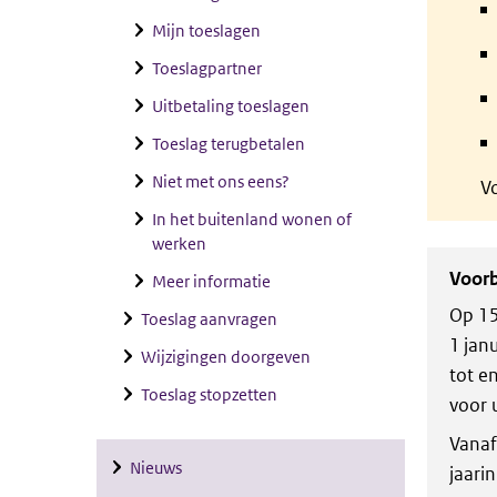
Mijn toeslagen
Toeslagpartner
Uitbetaling toeslagen
Toeslag terugbetalen
Niet met ons eens?
Vo
In het buitenland wonen of
werken
Voor
Meer informatie
Op 15
Toeslag aanvragen
1 jan
Wijzigingen doorgeven
tot e
Toeslag stopzetten
voor 
Vanaf
Nieuws
jaari