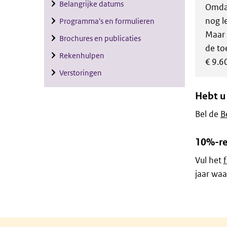
Belangrijke datums
Omdat
nog l
Programma's en formulieren
Maar 
Brochures en publicaties
de to
Rekenhulpen
€ 9.6
Verstoringen
Hebt u 
Bel de
B
10%-re
Vul het
jaar waa
Algemene informatie