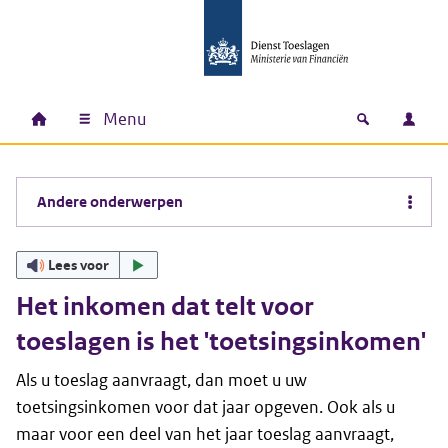
Ga naar hoofdinhoud
Ga direct naar hoofdnavigatie
Ga direct naar footer
Menu
Home
Open zoek
Inlo
Hoofdnavigatie
Andere onderwerpen
Lees voor
Het inkomen dat telt voor
toeslagen is het 'toetsingsinkomen'
Als u toeslag aanvraagt, dan moet u uw
toetsingsinkomen voor dat jaar opgeven. Ook als u
maar voor een deel van het jaar toeslag aanvraagt,