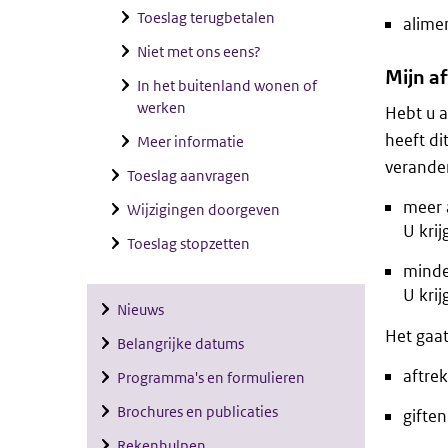
Toeslag terugbetalen
alimen
Niet met ons eens?
Mijn a
In het buitenland wonen of
werken
Hebt u a
heeft di
Meer informatie
verande
Toeslag aanvragen
meer 
Wijzigingen doorgeven
U krij
Toeslag stopzetten
minde
U krij
Nieuws
Het gaat
Belangrijke datums
aftre
Programma's en formulieren
Brochures en publicaties
giften
Rekenhulpen