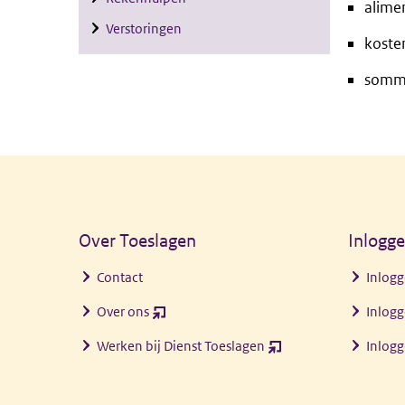
alime
Verstoringen
koste
sommi
Algemene informatie
Over Toeslagen
Inlogg
Contact
Inlogg
Over ons
Inlogg
(opent
nieuw
Werken bij Dienst Toeslagen
Inlog
(opent
venster)
nieuw
venster)