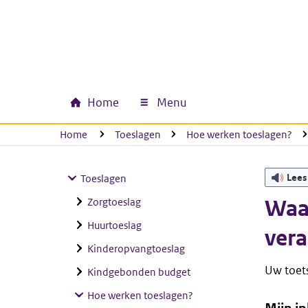
Ga naar hoofdinhoud
Ga direct naar hoofdnavigatie
Ga direct naar footer
Home
Menu
Hoofdnavigatie
U bevindt zich hier:
Home
Toeslagen
Hoe werken toeslagen?
Lees
Toeslagen
Zorgtoeslag
Waa
Huurtoeslag
ver
Kinderopvangtoeslag
Uw toets
Kindgebonden budget
Hoe werken toeslagen?