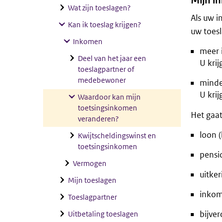
Mijn i
Wat zijn toeslagen?
Als uw 
Kan ik toeslag krijgen?
uw toes
Inkomen
meer 
Deel van het jaar een
U krij
toeslagpartner of
medebewoner
minde
U krij
Waardoor kan mijn
toetsingsinkomen
Het gaat
veranderen?
loon (
Kwijtscheldingswinst en
toetsingsinkomen
pensi
Vermogen
uitker
Mijn toeslagen
inkoms
Toeslagpartner
bijver
Uitbetaling toeslagen