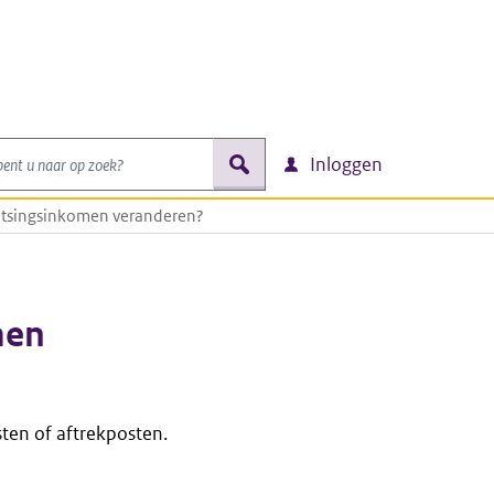
nt u naar op zoek?
zoek
Inloggen
etsingsinkomen veranderen?
men
ten of aftrekposten.