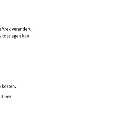
aftrek verandert,
w toeslagen kan
 kosten:
otheek