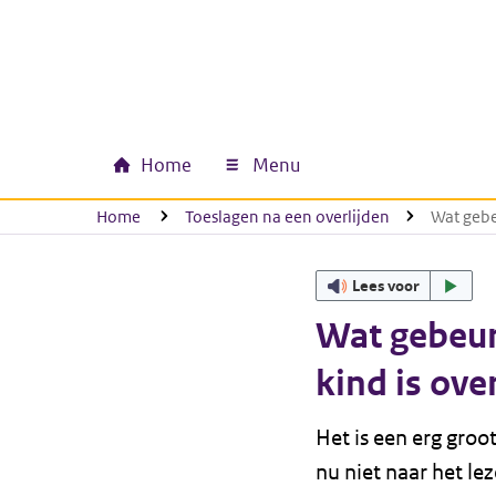
Ga naar hoofdinhoud
Ga direct naar hoofdnavigatie
Ga direct naar footer
Home
Menu
Hoofdnavigatie
U bevindt zich hier:
Home
Toeslagen na een overlijden
Wat gebe
Lees voor
Wat gebeur
kind is ove
Het is een erg groo
nu niet naar het le