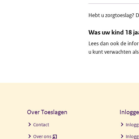
Hebt u zorgtoeslag? D
Was uw kind 18 ja
Lees dan ook de info
u kunt verwachten als
Algemene informatie
Over Toeslagen
Inlogg
Contact
Inlogg
Over ons
Inlogg
(opent