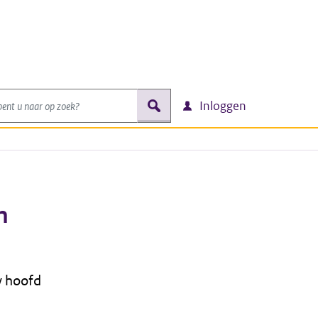
nt u naar op zoek?
zoek
Inloggen
n
uw hoofd