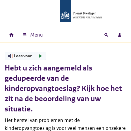
Ga naar hoofdinhoud
Ga direct naar hoofdnavigatie
Ga direct naar footer
Menu
Home
Open zoek
Inlo
Hoofdnavigatie
Lees voor
Hebt u zich aangemeld als
gedupeerde van de
kinderopvangtoeslag? Kijk hoe het
zit na de beoordeling van uw
situatie.
Het herstel van problemen met de
kinderopvangtoeslag is voor veel mensen een onzekere