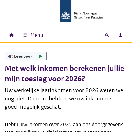
Ga naar hoofdinhoud
Ga direct naar hoofdnavigatie
Ga direct naar footer
Menu
Home
Open zoek
Inlo
Hoofdnavigatie
Lees voor
Met welk inkomen berekenen jullie
mijn toeslag voor 2026?
Uw werkelijke jaarinkomen voor 2026 weten we
nog niet. Daarom hebben we uw inkomen zo
goed mogelijk geschat.
Hebt u uw inkomen over 2025 aan ons doorgegeven?