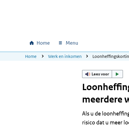
Ga naar hoofdinhoud
Ga direct naar hoofdnavigatie
Ga direct naar footer
Home
Menu
Hoofdnavigatie
U bevindt zich hier:
Home
Werk en inkomen
Loonheffingskorti
Lees voor
Loonheffin
meerdere 
Als u de loonheffi
risico dat u meer l