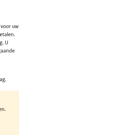
n voor uw
etalen.
g. U
rgaande
ag.
en.
w
r