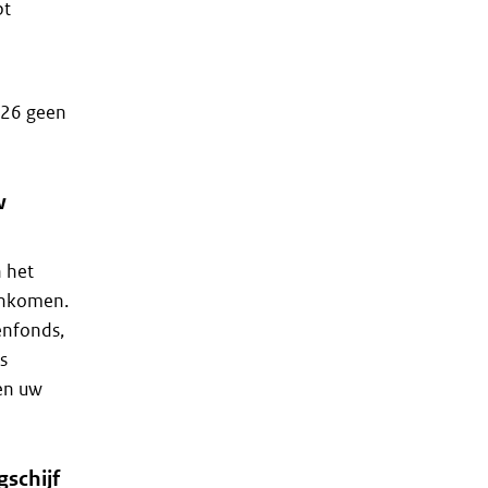
bt
.426 geen
w
n het
 inkomen.
enfonds,
s
en uw
schijf