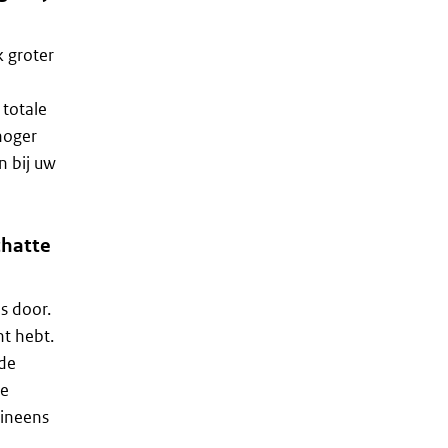
 groter
 totale
hoger
n bij uw
chatte
s door.
ht hebt.
 de
te
 ineens