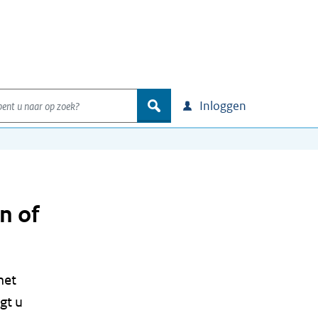
nt u naar op zoek?
zoek
Inloggen
n of
het
gt u