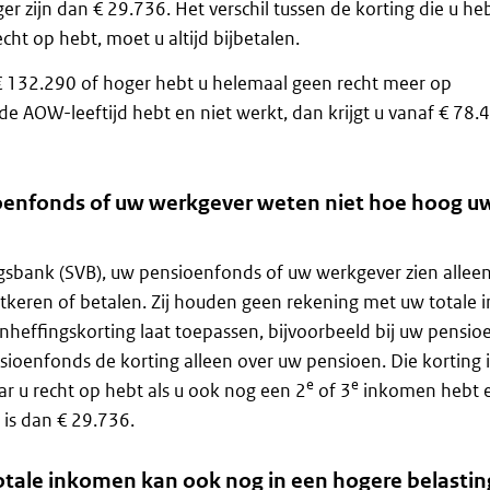
ger zijn dan € 29.736. Het verschil tussen de korting die u he
cht op hebt, moet u altijd bijbetalen.
€ 132.290 of hoger hebt u helemaal geen recht meer op
 de AOW-leeftijd hebt en niet werkt, dan krijgt u vanaf € 78
oenfonds of uw werkgever weten niet hoe hoog u
gsbank (SVB), uw pensioenfonds of uw werkgever zien allee
uitkeren of betalen. Zij houden geen rekening met uw totale
oonheffingskorting laat toepassen, bijvoorbeeld bij uw pensio
ioenfonds de korting alleen over uw pensioen. Die korting i
e
e
r u recht op hebt als u ook nog een 2
of 3
inkomen hebt 
is dan € 29.736.
otale inkomen kan ook nog in een hogere belasting