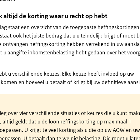
jk altijd de korting waar u recht op hebt
slag staat een overzicht van de toegepaste heffingskortinge
taat ook het juiste bedrag dat u uiteindelijk krijgt of moet b
de ontvangen heffingskorting hebben verrekend in uw aansla
dat u aangifte inkomstenbelasting hebt gedaan over het voo
hebt u verschillende keuzes. Elke keuze heeft invloed op uw
komen en hoeveel u betaalt of krijgt bij uw definitieve aansl
tleg over vier verschillende situaties of keuzes die u kunt mak
, altijd geldt dat u de loonheffingskorting op maximaal 1
epassen. U krijgt te veel korting als u die op uw AOW en u
oepassen. U betaalt dan te weinig belasting. Die moet u late