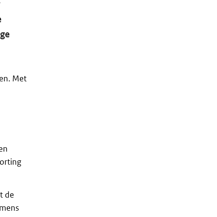
w
e
oge
en. Met
een
orting
t de
komens