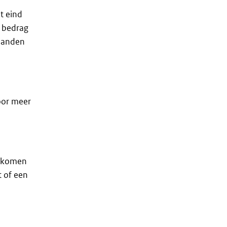
t eind
t bedrag
maanden
voor meer
inkomen
t of een