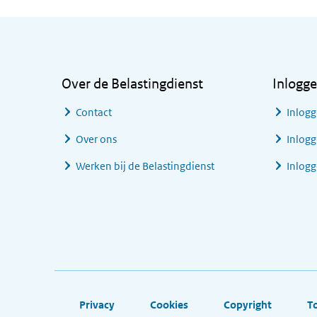
Algemene informatie
Over de Belastingdienst
Inlogg
Contact
Inlogg
Over ons
Inlogg
Werken bij de Belastingdienst
Inlog
Footer links
Privacy
Cookies
Copyright
T