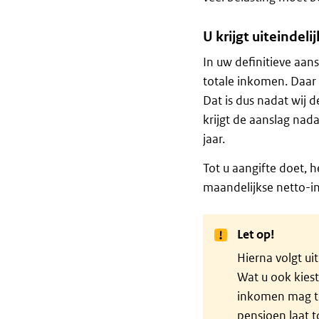
U krijgt uiteindeli
In uw definitieve aan
totale inkomen. Daar s
Dat is dus nadat wij 
krijgt de aanslag na
jaar.
Tot u aangifte doet, 
maandelijkse netto-in
Let op!
Hierna volgt ui
Wat u ook kiest
inkomen mag to
pensioen laat t