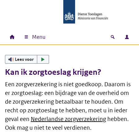
Ga naar hoofdinhoud
Ga direct naar hoofdnavigatie
Ga direct naar footer
Menu
Home
Open zoek
Inlo
Hoofdnavigatie
Lees voor
Kan ik zorgtoeslag krijgen?
Een zorgverzekering is niet goedkoop. Daarom is
er zorgtoeslag: een bijdrage van de overheid om
de zorgverzekering betaalbaar te houden. Om
recht op zorgtoeslag te hebben, moet u in ieder
geval een
Nederlandse zorgverzekering
hebben.
Ook mag u niet te veel verdienen.