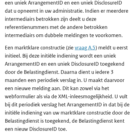
een uniek
ArrangementID
en een uniek
DisclosureID
dat u opneemt in uw administratie. Indien er meerdere
intermediairs betrokken zijn deelt u deze
referentienummers met de andere betrokken
intermediairs om dubbele meldingen te voorkomen.
Een marktklare constructie (zie
vraag A.5
) meldt u eerst
initieel. Bij deze initiële indiening wordt een uniek
ArrangementID
en een uniek
DisclosureID
toegekend
door de Belastingdienst. Daarna dient u iedere 3
maanden een periodiek verslag in. U maakt daarvoor
een nieuwe melding aan. Dit kan zowel via het
webformulier als via de XML-inleesmogelijkheid. U vult
bij dit periodiek verslag het
ArrangementID
in dat bij de
initiële indiening van uw marktklare constructie door de
Belastingdienst is toegekend, de Belastingdienst kent
een nieuw
DisclosureID
toe.