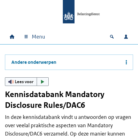
Ga naar hoofdinhoud
Ga direct naar hoofdnavigatie
Ga direct naar footer
Menu
Home
Open zoek
Inlo
Hoofdnavigatie
Andere onderwerpen
Lees voor
Kennisdatabank Mandatory
Disclosure Rules/DAC6
In deze kennisdatabank vindt u antwoorden op vragen
over veelal praktische aspecten van
Mandatory
Disclosure
/DAC6 verzameld. Op deze manier kunnen