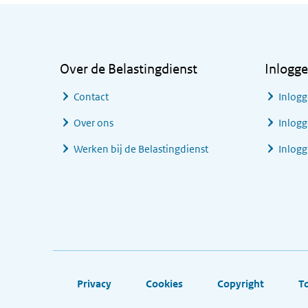
Algemene informatie
Over de Belastingdienst
Inlogg
Contact
Inlogg
Over ons
Inlogg
Werken bij de Belastingdienst
Inlog
Footer links
Privacy
Cookies
Copyright
T