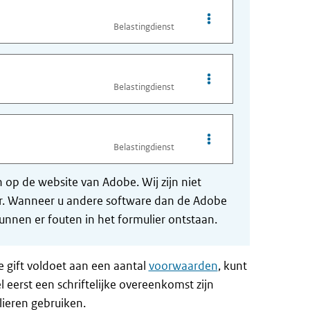
Opties van bestand Per
Belastingdienst
Opties van bestand Per
Belastingdienst
Opties van bestand Be
Belastingdienst
op de website van Adobe. Wij zijn niet
der. Wanneer u andere software dan de Adobe
nnen er fouten in het formulier ontstaan.
e gift voldoet aan een aantal
voorwaarden
, kunt
 eerst een schriftelijke overeenkomst zijn
ieren gebruiken.