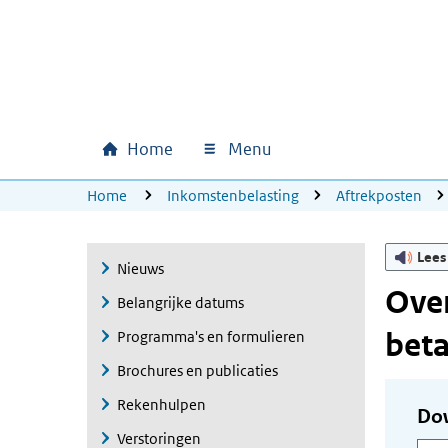
Ga naar hoofdinhoud
Ga direct naar hoofdnavigatie
Ga direct naar footer
Home
Menu
Hoofdnavigatie
U bevindt zich hier:
Home
Inkomstenbelasting
Aftrekposten
Lees
Nieuws
Over
Belangrijke datums
beta
Programma's en formulieren
Brochures en publicaties
Rekenhulpen
Do
Verstoringen