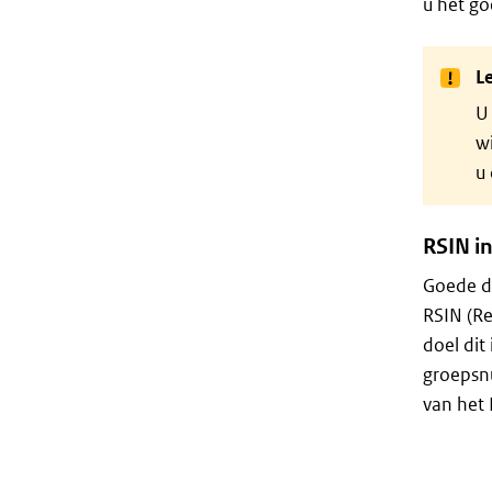
u het go
Le
U 
wi
u 
RSIN i
Goede d
RSIN (R
doel dit
groepsnu
van het 