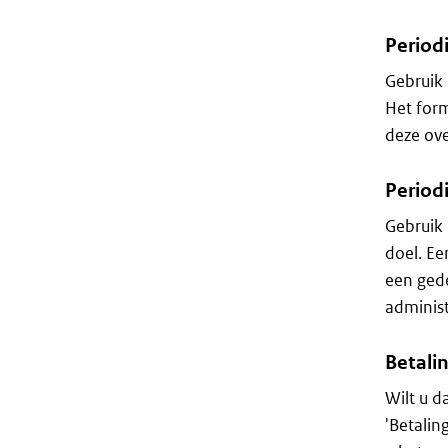
Periodi
Gebruik 
Het form
deze ov
Periodi
Gebruik 
doel. Ee
een gede
administ
Betali
Wilt u d
'Betalin