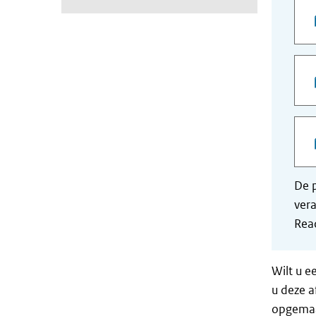
De p
vera
Read
Wilt u e
u deze a
opgemaak