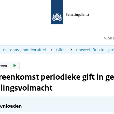
Waar be
Persoonsgebonden aftrek
Giften
Hoeveel aftrek krijgt u
 voor
eenkomst periodieke gift in gel
lingsvolmacht
wnloaden