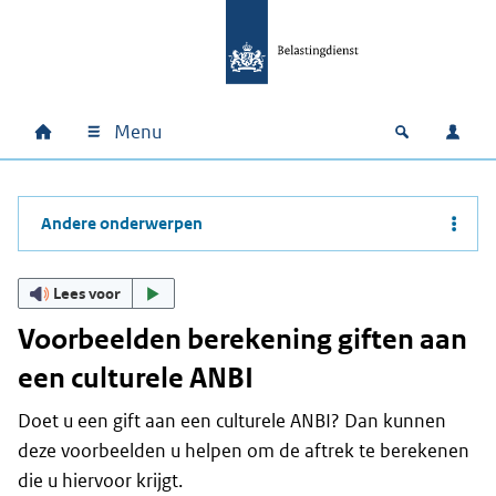
Ga naar hoofdinhoud
Ga direct naar hoofdnavigatie
Ga direct naar footer
Menu
Home
Open zoek
Inlo
Hoofdnavigatie
Andere onderwerpen
Lees voor
Voorbeelden berekening giften aan
een culturele ANBI
Doet u een gift aan een culturele ANBI? Dan kunnen
deze voorbeelden u helpen om de aftrek te berekenen
die u hiervoor krijgt.