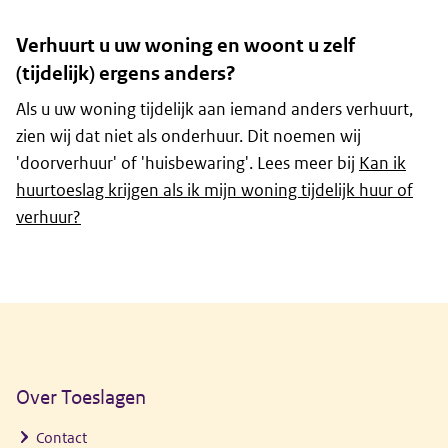
Verhuurt u uw woning en woont u zelf
(tijdelijk) ergens anders?
Als u uw woning tijdelijk aan iemand anders verhuurt,
zien wij dat niet als onderhuur. Dit noemen wij
'doorverhuur' of 'huisbewaring'. Lees meer bij
Kan ik
huurtoeslag krijgen als ik mijn woning tijdelijk huur of
verhuur?
Algemene informatie
Over Toeslagen
Contact