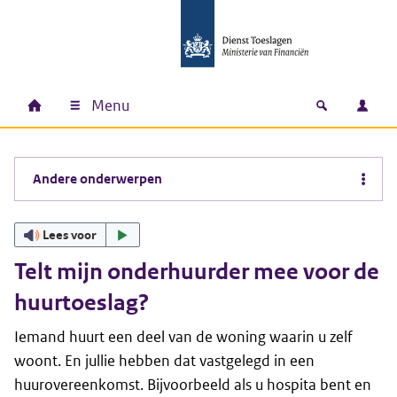
Ga naar hoofdinhoud
Ga direct naar hoofdnavigatie
Ga direct naar footer
Menu
Home
Open zoek
Inlo
Hoofdnavigatie
Andere onderwerpen
Lees voor
Telt mijn onderhuurder mee voor de
huurtoeslag?
Iemand huurt een deel van de woning waarin u zelf
woont. En jullie hebben dat vastgelegd in een
huurovereenkomst. Bijvoorbeeld als u hospita bent en