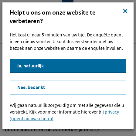
Ga naar hoofdinhoud
Ga direct naar hoofdnavigatie
Ga direct naar footer
Sluit
kruis
Helpt u ons om onze website te
verbeteren?
Het kost u maar 5 minuten van uw tijd. De enquête opent
Menu
Home
Open zoek
Inlo
Hoofdnavigatie
in een nieuw venster. U kunt dus eerst verder met uw
bezoek aan onze website en daarna de enquête invullen.
Andere onderwerpen
Ja, natuurlijk
Lees voor
Nee, bedankt
Inkomsten uit aanmerkelijk belang
Hebt u dividend ontvangen op aandelen die tot een
Wij gaan natuurlijk zorgvuldig om met alle gegevens die u
verstrekt. Kijk voor meer informatie hierover bij
privacy
aanmerkelijk belang horen? Of hebt u aandelen
(opent nieuw scherm)
.
verkocht die tot een aanmerkelijk belang horen? Dan
hebt u inkomsten uit aanmerkelijk belang.