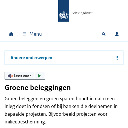
Ga naar hoofdinhoud
Ga direct naar hoofdnavigatie
Ga direct naar footer
Menu
Home
Open zoek
Inlo
Hoofdnavigatie
Andere onderwerpen
Lees voor
Groene beleggingen
Groen beleggen en groen sparen houdt in dat u een
inleg doet in fondsen of bij banken die deelnemen in
bepaalde projecten. Bijvoorbeeld projecten voor
milieubescherming.