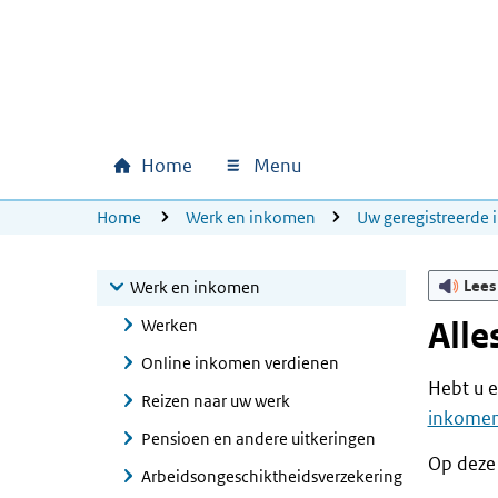
Ga naar hoofdinhoud
Ga direct naar hoofdnavigatie
Ga direct naar footer
Home
Menu
Hoofdnavigatie
U bevindt zich hier:
Home
Werk en inkomen
Uw geregistreerde
Lees
Werk en inkomen
Werken
Alle
Online inkomen verdienen
Hebt u e
Reizen naar uw werk
inkomen
Pensioen en andere uitkeringen
Op deze
Arbeidsongeschiktheidsverzekering