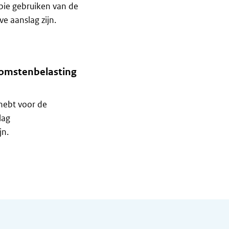
pie gebruiken van de
e aanslag zijn.
komstenbelasting
hebt voor de
lag
jn.