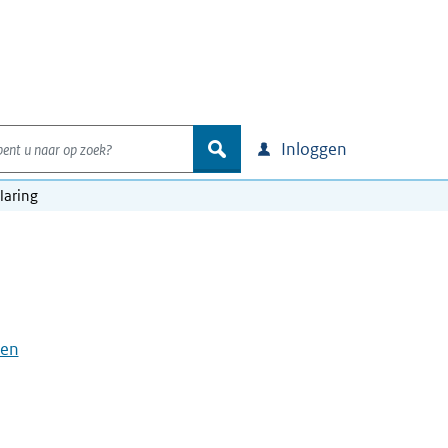
nt u naar op zoek?
zoek
Inloggen
laring
een