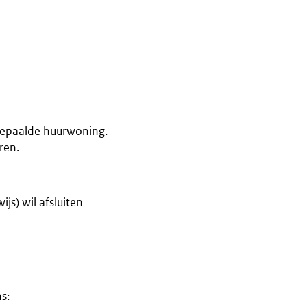
bepaalde huurwoning.
ren.
js) wil afsluiten
s: