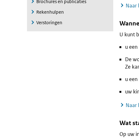
Brochures en publicaties
Naar 
Rekenhulpen
Verstoringen
Wannee
U kunt b
u een
De wo
Ze ka
u een
uw kin
Naar 
Wat st
Op uw i