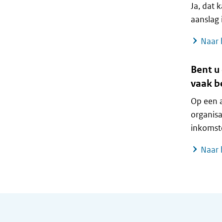
Ja, dat 
aanslag 
Naar 
Bent u
vaak b
Op een a
organisa
inkomste
Naar 
Algemene informatie