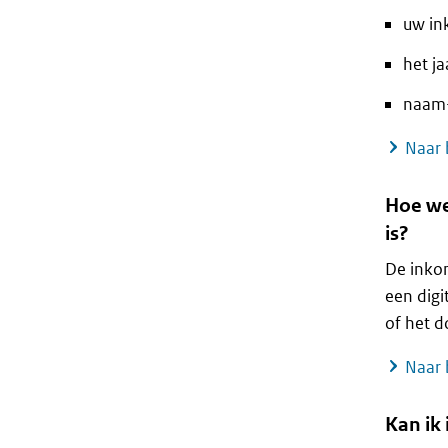
uw in
het j
naam-
Naar 
Hoe we
is?
De inkom
een digi
of het d
Naar 
Kan ik