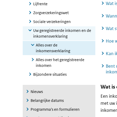
Wat i
Lijfrente
Zorgverzekeringswet
Wanne
Sociale verzekeringen
Wat s
Uw geregistreerde inkomen en de
inkomensverklaring
Hoe w
Alles over de
inkomensverklaring
Kan i
Alles over het geregistreerde
inkomen
Bent 
inkom
Bijzondere situaties
Wat is
Nieuws
Een inko
Belangrijke datums
met uw i
Programma's en formulieren
inkomen.