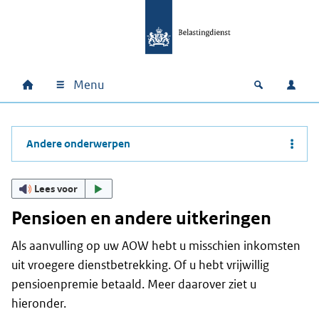
Ga naar hoofdinhoud
Ga direct naar hoofdnavigatie
Ga direct naar footer
Menu
Home
Open zoek
Inlo
Hoofdnavigatie
Andere onderwerpen
Lees voor
Pensioen en andere uitkeringen
Als aanvulling op uw AOW hebt u misschien inkomsten
uit vroegere dienstbetrekking. Of u hebt vrijwillig
pensioenpremie betaald. Meer daarover ziet u
hieronder.