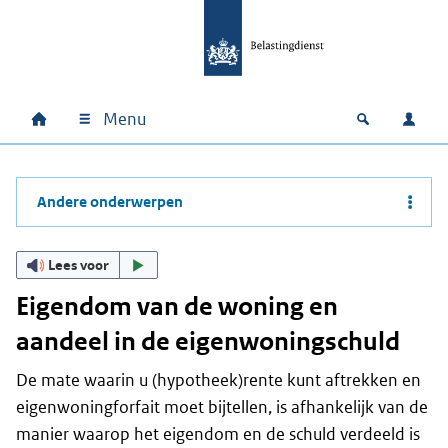
Ga naar hoofdinhoud
Ga direct naar hoofdnavigatie
Ga direct naar footer
Menu
Home
Open zoek
Inlo
Hoofdnavigatie
Andere onderwerpen
Lees voor
Eigendom van de woning en
aandeel in de eigenwoningschuld
De mate waarin u (hypotheek)rente kunt aftrekken en
eigenwoningforfait moet bijtellen, is afhankelijk van de
manier waarop het eigendom en de schuld verdeeld is