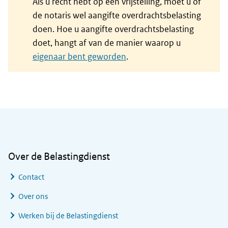
Als u recht hebt op een vrijstelling, moet u of
de notaris wel aangifte overdrachtsbelasting
doen. Hoe u aangifte overdrachtsbelasting
doet, hangt af van de manier waarop u
eigenaar bent geworden
.
Algemene informatie
Over de Belastingdienst
Contact
Over ons
Werken bij de Belastingdienst