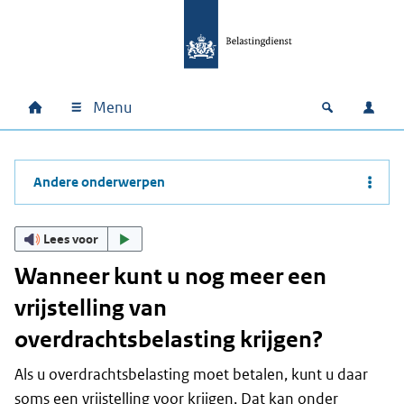
Ga naar hoofdinhoud
Ga direct naar hoofdnavigatie
Ga direct naar footer
Menu
Home
Open zoek
Inlo
Hoofdnavigatie
Andere onderwerpen
Lees voor
Wanneer kunt u nog meer een
vrijstelling van
overdrachtsbelasting krijgen?
Als u overdrachtsbelasting moet betalen, kunt u daar
soms een vrijstelling voor krijgen. Dat kan onder