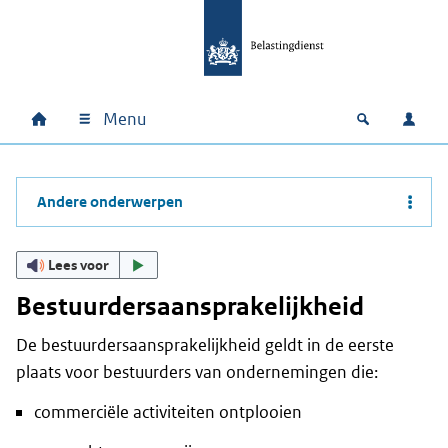
Ga naar hoofdinhoud
Ga direct naar hoofdnavigatie
Ga direct naar footer
Menu
Home
Open zoek
Inlo
Hoofdnavigatie
Andere onderwerpen
Lees voor
Bestuurdersaansprakelijkheid
De bestuurdersaansprakelijkheid geldt in de eerste
plaats voor bestuurders van ondernemingen die:
commerciële activiteiten ontplooien