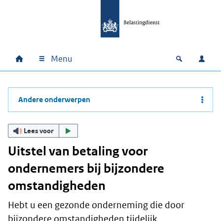
Ga naar hoofdinhoud
Ga direct naar hoofdnavigatie
Ga direct naar footer
Menu
Home
Open zoek
Inlo
Hoofdnavigatie
Andere onderwerpen
Lees voor
Uitstel van betaling voor
ondernemers bij bijzondere
omstandigheden
Hebt u een gezonde onderneming die door
bijzondere omstandigheden tijdelijk