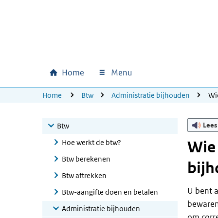
Ga naar hoofdinhoud
Ga direct naar hoofdnavigatie
Ga direct naar footer
Home
Menu
Hoofdnavigatie
U bevindt zich hier:
Home
Btw
Administratie bijhouden
Wi
Lees
Btw
Hoe werkt de btw?
Wie
Btw berekenen
bij
Btw aftrekken
U bent a
Btw-aangifte doen en betalen
bewaren 
Administratie bijhouden
om corre