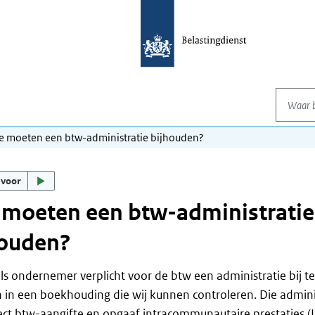
Waar be
e moeten een btw-administratie bijhouden?
 voor
 moeten een btw-administratie
houden?
ls ondernemer verplicht voor de btw een administratie bij t
in een boekhouding die wij kunnen controleren. Die admini
ct btw-aangifte en opgaaf intracommunautaire prestaties (I