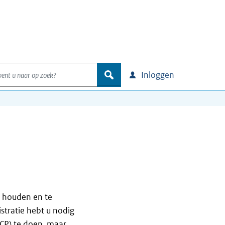
nt u naar op zoek?
zoek
Inloggen
e houden en te
stratie hebt u nodig
CP) te doen, maar