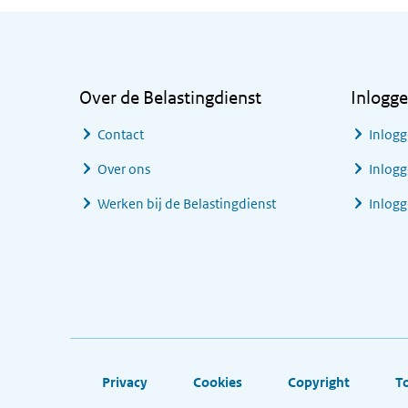
Algemene informatie
Over de Belastingdienst
Inlogg
Contact
Inlogg
Over ons
Inlogg
Werken bij de Belastingdienst
Inlog
Footer links
Privacy
Cookies
Copyright
T