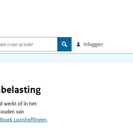
nt u naar op zoek?
zoek
Inloggen
nbelasting
d werkt of in het
nhouden van
boek Loonheffingen
.