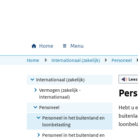
Ga naar hoofdinhoud
Ga direct naar hoofdnavigatie
Ga direct naar footer
Home
Menu
Hoofdnavigatie
U bevindt zich hier:
Home
Internationaal (zakelijk)
Personeel
Lees
Internationaal (zakelijk)
Vermogen (zakelijk -
Pers
internationaal)
Hebt u e
Personeel
buitenl
Personeel in het buitenland en
loonbela
loonbelasting
Personeel in het buitenland en