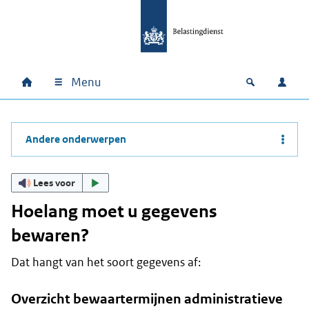
Ga naar hoofdinhoud
Ga direct naar hoofdnavigatie
Ga direct naar footer
Menu
Home
Open zoek
Inlo
Hoofdnavigatie
Andere onderwerpen
Lees voor
Hoelang moet u gegevens
bewaren?
Dat hangt van het soort gegevens af:
Overzicht bewaartermijnen administratieve