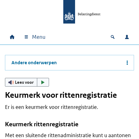
Ga naar hoofdinhoud
Ga direct naar hoofdnavigatie
Ga direct naar footer
Menu
Home
Open zoek
Inlo
Hoofdnavigatie
Andere onderwerpen
Lees voor
Keurmerk voor rittenregistratie
Er is een keurmerk voor rittenregistratie.
Keurmerk rittenregistratie
Met een sluitende rittenadministratie kunt u aantonen