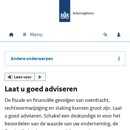
Ga naar hoofdinhoud
Ga direct naar hoofdnavigatie
Ga direct naar footer
Menu
Home
Open zoek
Inlo
Hoofdnavigatie
Andere onderwerpen
Lees voor
Laat u goed adviseren
De fiscale en financiële gevolgen van overdracht,
rechtsvormwijziging en staking kunnen groot zijn. Laat
u goed adviseren. Schakel een deskundige in voor het
beoordelen van de waarde van uw onderneming, de