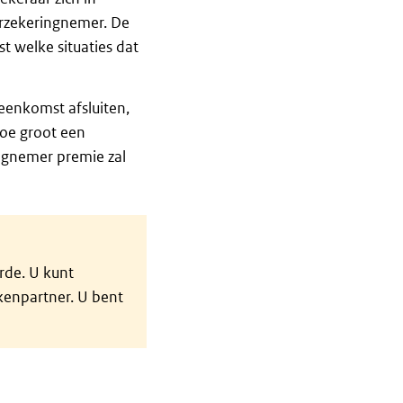
erzekeringnemer. De
 welke situaties dat
enkomst afsluiten,
hoe groot een
ingnemer premie zal
rde. U kunt
kenpartner. U bent