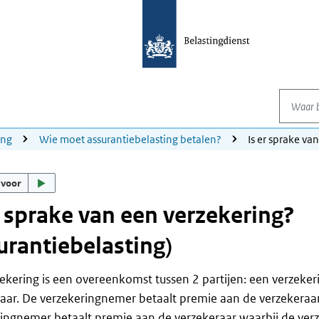
Waar be
ing
Wie moet assurantiebelasting betalen?
Is er sprake va
 voor
r sprake van een verzekering?
urantiebelasting)
ekering is een overeenkomst tussen 2 partijen: een verzeke
aar. De verzekeringnemer betaalt premie aan de verzekeraar
ingnemer betaalt premie aan de verzekeraar waarbij de verze