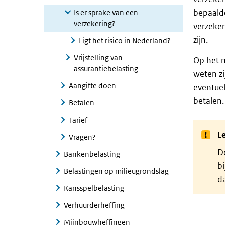
bepaalde
Is er sprake van een
verzekering?
verzeker
zijn.
Ligt het risico in Nederland?
Vrijstelling van
Op het 
assurantiebelasting
weten zi
Aangifte doen
eventuel
betalen.
Betalen
Tarief
Le
Vragen?
De
Bankenbelasting
bi
Belastingen op milieugrondslag
d
Kansspelbelasting
Verhuurderheffing
Mijnbouwheffingen