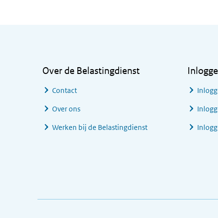
Algemene informatie
Over de Belastingdienst
Inlogg
Contact
Inlogg
Over ons
Inlogg
Werken bij de Belastingdienst
Inlog
Footer links