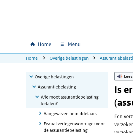
Ga naar hoofdinhoud
Ga direct naar hoofdnavigatie
Ga direct naar footer
Home
Menu
Hoofdnavigatie
U bevindt zich hier:
Home
Overige belastingen
Assurantiebelast
Lees
Overige belastingen
Assurantiebelasting
Is e
Wie moet assurantiebelasting
(ass
betalen?
Aangewezen bemiddelaars
Een verz
Fiscaal vertegenwoordiger voor
verzeker
de assurantiebelasting
verzeker