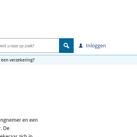
nt u naar op zoek?
zoek
Inloggen
n een verzekering?
ringnemer en een
. De
keraar zich in