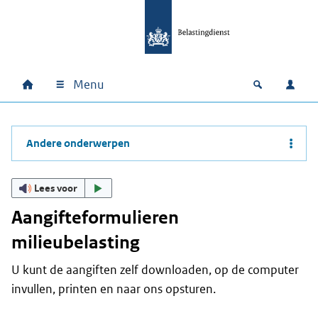
Ga naar hoofdinhoud
Ga direct naar hoofdnavigatie
Ga direct naar footer
Menu
Home
Open zoek
Inlo
Hoofdnavigatie
Andere onderwerpen
Lees voor
Aangifteformulieren
milieubelasting
U kunt de aangiften zelf downloaden, op de computer
invullen, printen en naar ons opsturen.