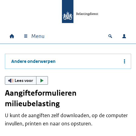
Ga naar hoofdinhoud
Ga direct naar hoofdnavigatie
Ga direct naar footer
Menu
Home
Open zoek
Inlo
Hoofdnavigatie
Andere onderwerpen
Lees voor
Aangifteformulieren
milieubelasting
U kunt de aangiften zelf downloaden, op de computer
invullen, printen en naar ons opsturen.