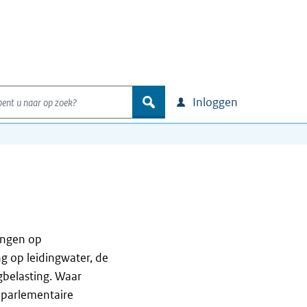
nt u naar op zoek?
zoek
Inloggen
ingen op
g op leidingwater, de
gbelasting. Waar
 parlementaire