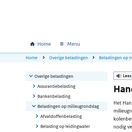
Ga naar hoofdinhoud
Ga direct naar hoofdnavigatie
Ga direct naar footer
Home
Menu
Hoofdnavigatie
U bevindt zich hier:
Home
Overige belastingen
Belastingen op m
Lees
Overige belastingen
Assurantiebelasting
Han
Bankenbelasting
Het Hand
Belastingen op milieugrondslag
milieugr
Afvalstoffenbelasting
kolenbel
Belasting op leidingwater
nodig ve