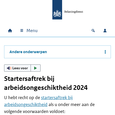
Ga naar hoofdinhoud
Ga direct naar hoofdnavigatie
Ga direct naar footer
Menu
Home
Open zoek
Inlo
Hoofdnavigatie
Andere onderwerpen
Lees voor
Startersaftrek bij
arbeidsongeschiktheid 2024
U hebt recht op de
startersaftrek bij
arbeidsongeschiktheid
als u onder meer aan de
volgende voorwaarden voldoet: