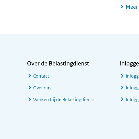
Meer 
Algemene informatie
Over de Belastingdienst
Inlogg
Contact
Inlogg
Over ons
Inlogg
Werken bij de Belastingdienst
Inlog