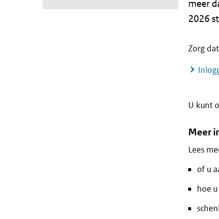
meer da
2026 st
Zorg dat
Inlog
U kunt 
Meer i
Lees mee
of u 
hoe u 
schen