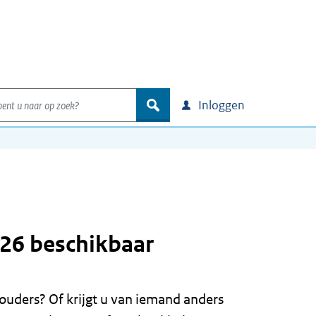
nt u naar op zoek?
zoek
Inloggen
026 beschikbaar
ouders? Of krijgt u van iemand anders