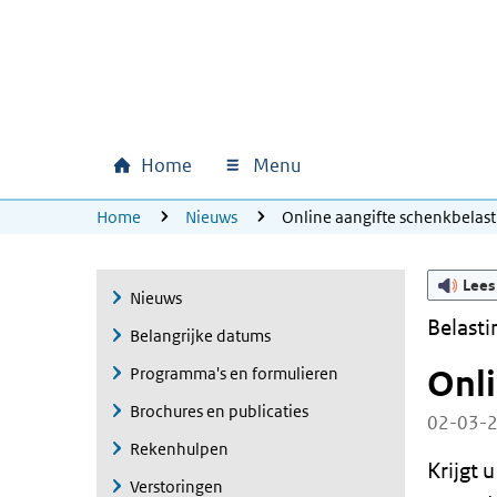
Ga naar hoofdinhoud
Ga direct naar hoofdnavigatie
Ga direct naar footer
Home
Menu
Hoofdnavigatie
U bevindt zich hier:
Home
Nieuws
Online aangifte schenkbelas
Lees
Nieuws
Belasti
Belangrijke datums
Programma's en formulieren
Onli
Brochures en publicaties
02-03-
Rekenhulpen
Krijgt 
Verstoringen