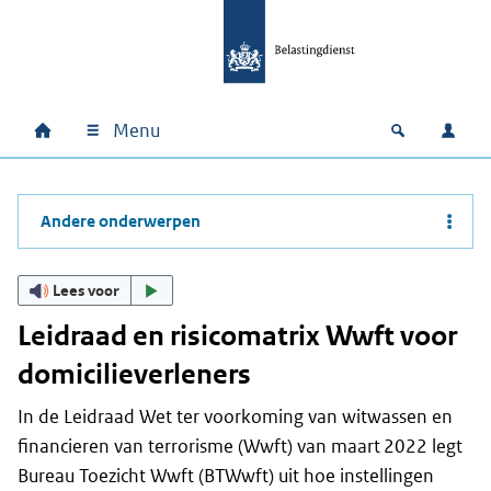
Ga naar hoofdinhoud
Ga direct naar hoofdnavigatie
Ga direct naar footer
Menu
Home
Open zoek
Inlo
Hoofdnavigatie
Andere onderwerpen
Lees voor
Leidraad en risicomatrix Wwft voor
domicilieverleners
In de Leidraad Wet ter voorkoming van witwassen en
financieren van terrorisme (Wwft) van maart 2022 legt
Bureau Toezicht Wwft (BTWwft) uit hoe instellingen