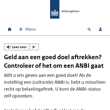
Ga naar hoofdinhoud
Ga direct naar hoofdnavigatie
Ga direct naar footer
Menu
Home
Open zoek
Inlo
Hoofdnavigatie
Lees voor
Geld aan een goed doel aftrekken?
Controleer of het om een ANBI gaat
Wilt u iets geven aan een goed doel? Als de
instelling een (culturele) ANBI is, hebt u misschien
recht op belastingaftrek. U kunt de ANBI-status
zelf opzoeken.