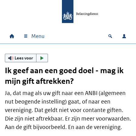
Ga naar hoofdinhoud
Ga direct naar hoofdnavigatie
Ga direct naar footer
Menu
Home
Open zoek
Inlo
Hoofdnavigatie
Lees voor
Ik geef aan een goed doel - mag ik
mijn gift aftrekken?
Ja, dat mag als uw gift naar een ANBI (algemeen
nut beogende instelling) gaat, of naar een
vereniging. Dat geldt niet voor contante giften.
Die zijn niet aftrekbaar. Er zijn meer voorwaarden.
Aan de gift bijvoorbeeld. En aan de vereniging.