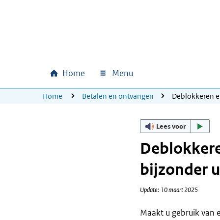
Ga naar hoofdinhoud
Ga direct naar hoofdnavigatie
Ga direct naar footer
Home
Menu
Hoofdnavigatie
U bevindt zich hier:
Home
Betalen en ontvangen
Deblokkeren e
Lees voor
Deblokkere
bijzonder u
Update: 10 maart 2025
Maakt u gebruik van 