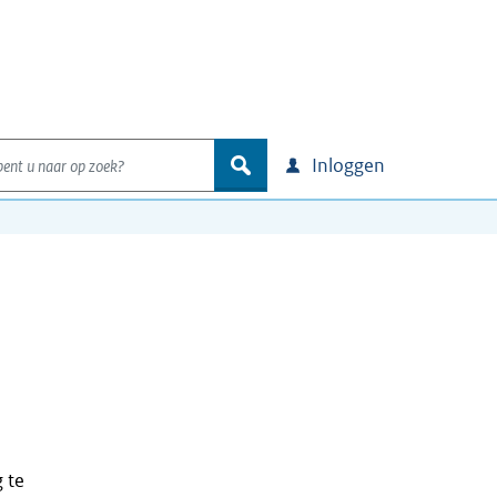
nt u naar op zoek?
zoek
Inloggen
 te