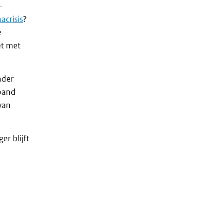
-
acrisis
?
e
et met
nder
rband
van
r blijft