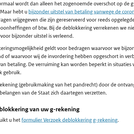
ormaal wordt dan alleen het zogenoemde overschot op de g
. Maar hebt u
bijzonder uitstel van betaling vanwege de coron
gen vrijgegeven die zijn gereserveerd voor reeds opgelegd
loonheffingen of btw. Bij de deblokkering verrekenen we ni
oor bijzonder uitstel is verleend.
eringsmogelijkheid geldt voor bedragen waarvoor we bijzo
end of waarvoor wij de invordering hebben opgeschort in ve
 van betaling. De verruiming kan worden beperkt in situaties 
k gebruik.
ekening (gebruikmaking van het pandrecht) door de ontvange
 belangen van de Staat zich daartegen verzetten.
blokkering van uw g-rekening
uikt u het
formulier Verzoek deblokkering g-rekening
.