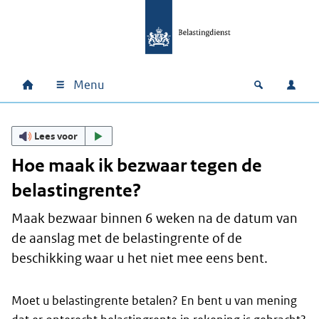
Ga naar hoofdinhoud
Ga direct naar hoofdnavigatie
Ga direct naar footer
Menu
Home
Open zoek
Inlo
Hoofdnavigatie
Lees voor
Hoe maak ik bezwaar tegen de
belastingrente?
Maak bezwaar binnen 6 weken na de datum van
de aanslag met de belastingrente of de
beschikking waar u het niet mee eens bent.
Moet u belastingrente betalen? En bent u van mening