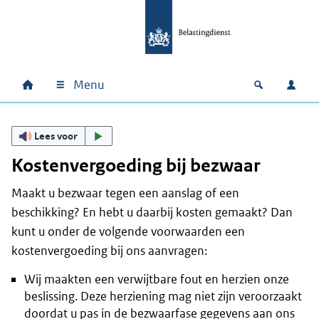
Ga naar hoofdinhoud
Ga direct naar hoofdnavigatie
Ga direct naar footer
Menu
Home
Open zoek
Inlo
Hoofdnavigatie
Lees voor
Kostenvergoeding bij bezwaar
Maakt u bezwaar tegen een aanslag of een
beschikking? En hebt u daarbij kosten gemaakt? Dan
kunt u onder de volgende voorwaarden een
kostenvergoeding bij ons aanvragen:
Wij maakten een verwijtbare fout en herzien onze
beslissing. Deze herziening mag niet zijn veroorzaakt
doordat u pas in de bezwaarfase gegevens aan ons