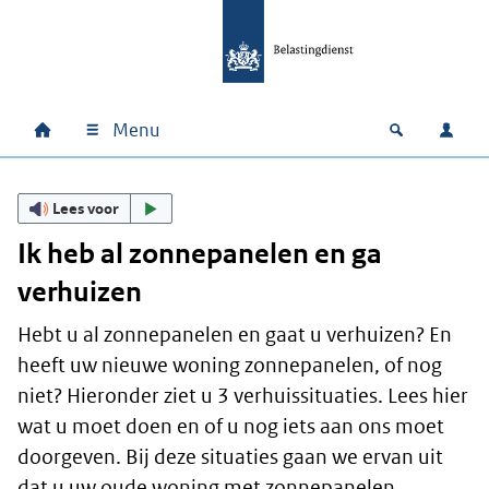
Ga naar hoofdinhoud
Ga direct naar hoofdnavigatie
Ga direct naar footer
Menu
Home
Open zoek
Inlo
Hoofdnavigatie
Lees voor
Ik heb al zonnepanelen en ga
verhuizen
Hebt u al zonnepanelen en gaat u verhuizen? En
heeft uw nieuwe woning zonnepanelen, of nog
niet? Hieronder ziet u 3 verhuissituaties. Lees hier
wat u moet doen en of u nog iets aan ons moet
doorgeven. Bij deze situaties gaan we ervan uit
dat u uw oude woning met zonnepanelen