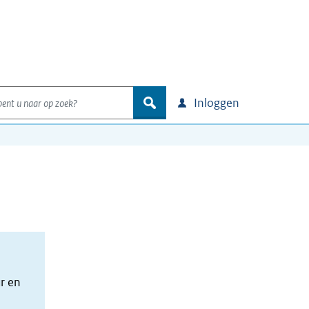
nt u naar op zoek?
zoek
Inloggen
r en