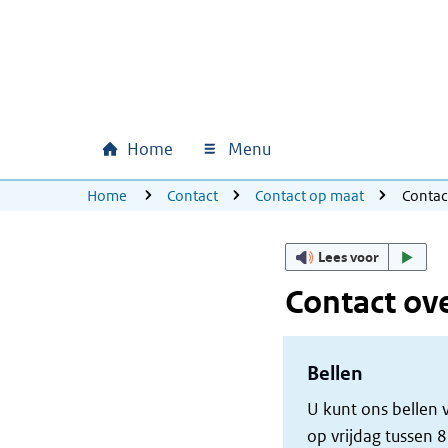
Ga naar hoofdinhoud
Ga direct naar hoofdnavigatie
Ga direct naar footer
Home
Menu
Hoofdnavigatie
U bevindt zich hier:
Home
Contact
Contact op maat
Contac
Lees voor
Contact ov
Bellen
U kunt ons bellen
op vrijdag tussen 8