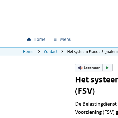
Ga naar hoofdinhoud
Ga direct naar hoofdnavigatie
Ga direct naar footer
Home
Menu
Hoofdnavigatie
U bevindt zich hier:
Home
Contact
Het systeem Fraude Signaleri
Lees voor
Het systee
(FSV)
De Belastingdienst
Voorziening (FSV) 