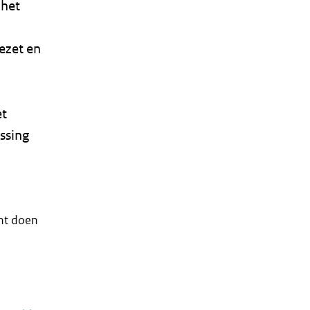
 het
ezet en
et
ssing
unt doen