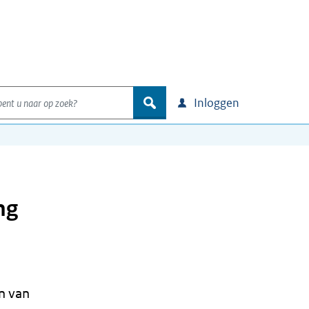
nt u naar op zoek?
zoek
Inloggen
ng
n van