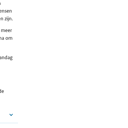
n
mensen
n zijn.
k meer
ina om
aandag
de