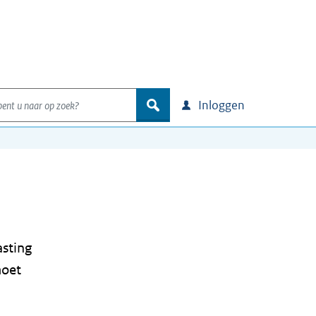
nt u naar op zoek?
zoek
Inloggen
asting
moet