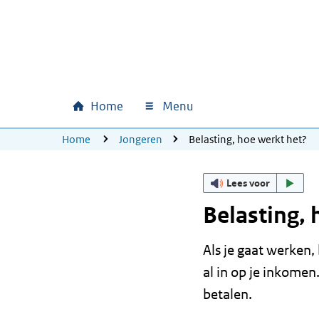
Ga naar hoofdinhoud
Ga direct naar hoofdnavigatie
Ga direct naar footer
Home
Menu
Hoofdnavigatie
U bevindt zich hier:
Home
Jongeren
Belasting, hoe werkt het?
Lees voor
Belasting, 
Als je gaat werken,
al in op je inkomen
betalen.