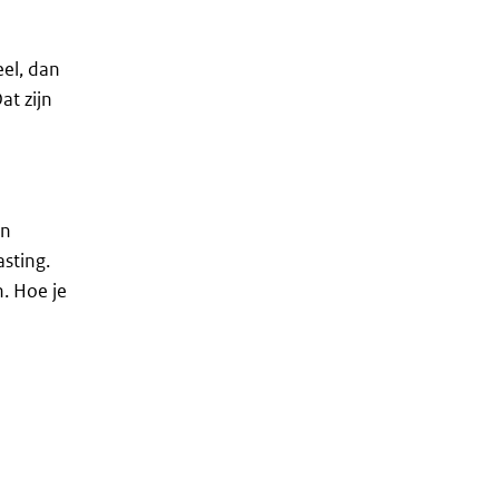
eel, dan
at zijn
en
asting.
n. Hoe je