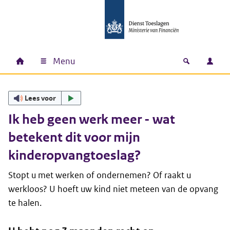
Ga naar hoofdinhoud
Ga direct naar hoofdnavigatie
Ga direct naar footer
Menu
Home
Open zoek
Inlo
Hoofdnavigatie
Lees voor
Ik heb geen werk meer - wat
betekent dit voor mijn
kinderopvangtoeslag?
Stopt u met werken of ondernemen? Of raakt u
werkloos? U hoeft uw kind niet meteen van de opvang
te halen.