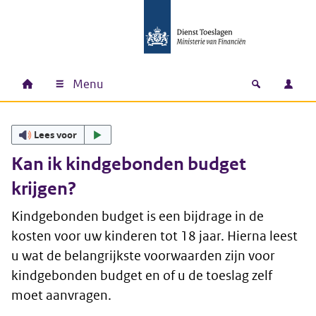
Ga naar hoofdinhoud
Ga direct naar hoofdnavigatie
Ga direct naar footer
Menu
Home
Open zoek
Inlo
Hoofdnavigatie
Lees voor
Kan ik kindgebonden budget
krijgen?
Kindgebonden budget is een bijdrage in de
kosten voor uw kinderen tot 18 jaar. Hierna leest
u wat de belangrijkste voorwaarden zijn voor
kindgebonden budget en of u de toeslag zelf
moet aanvragen.