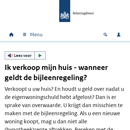
Ga naar hoofdinhoud
Ga direct naar hoofdnavigatie
Ga direct naar footer
Menu
Home
Open zoek
Inlo
Hoofdnavigatie
Lees voor
Ik verkoop mijn huis - wanneer
geldt de bijleenregeling?
Verkoopt u uw huis? En houdt u geld over nadat u
de eigenwoningschuld hebt afgelost? Dan is er
sprake van overwaarde. U krijgt dan misschien te
maken met de bijleenregeling. Als u een nieuwe
woning koopt, mag u dan niet alle
(hypotheek)rente aftrekken. Bereken met de