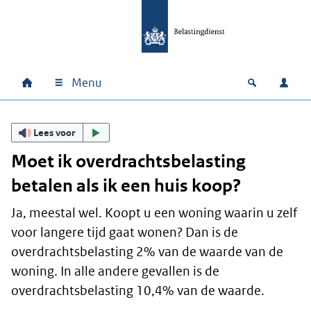
Ga naar hoofdinhoud
Ga direct naar hoofdnavigatie
Ga direct naar footer
Menu
Home
Open zoek
Inlo
Hoofdnavigatie
Lees voor
Moet ik overdrachtsbelasting
betalen als ik een huis koop?
Ja, meestal wel. Koopt u een woning waarin u zelf
voor langere tijd gaat wonen? Dan is de
overdrachtsbelasting 2% van de waarde van de
woning. In alle andere gevallen is de
overdrachtsbelasting 10,4% van de waarde.