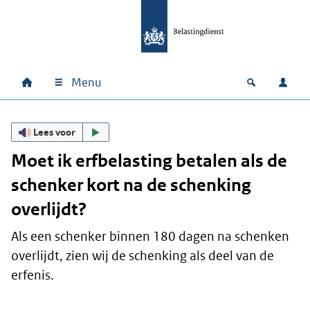
Ga naar hoofdinhoud
Ga direct naar hoofdnavigatie
Ga direct naar footer
Menu
Home
Open zoek
Inlo
Hoofdnavigatie
Lees voor
Moet ik erfbelasting betalen als de
schenker kort na de schenking
overlijdt?
Als een schenker binnen 180 dagen na schenken
overlijdt, zien wij de schenking als deel van de
erfenis.