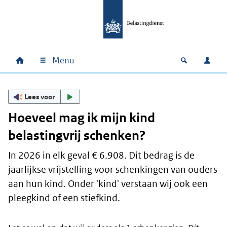
Ga naar hoofdinhoud
Ga direct naar hoofdnavigatie
Ga direct naar footer
Menu
Home
Open zoek
Inlo
Hoofdnavigatie
Lees voor
Hoeveel mag ik mijn kind
belastingvrij schenken?
In 2026 in elk geval € 6.908. Dit bedrag is de
jaarlijkse vrijstelling voor schenkingen van ouders
aan hun kind. Onder 'kind' verstaan wij ook een
pleegkind of een stiefkind.