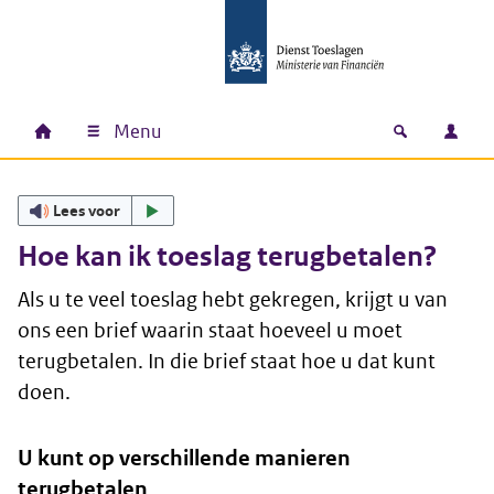
Ga naar hoofdinhoud
Ga direct naar hoofdnavigatie
Ga direct naar footer
Menu
Home
Open zoek
Inlo
Hoofdnavigatie
Lees voor
Hoe kan ik toeslag terugbetalen?
Als u te veel toeslag hebt gekregen, krijgt u van
ons een brief waarin staat hoeveel u moet
terugbetalen. In die brief staat hoe u dat kunt
doen.
U kunt op verschillende manieren
terugbetalen