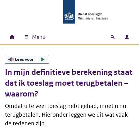
Ga naar hoofdinhoud
Ga direct naar hoofdnavigatie
Ga direct naar footer
Menu
Home
Open zoek
Inlo
Hoofdnavigatie
Lees voor
In mijn definitieve berekening staat
dat ik toeslag moet terugbetalen –
waarom?
Omdat u te veel toeslag hebt gehad, moet u nu
terugbetalen. Hieronder leggen we uit wat vaak
de redenen zijn.