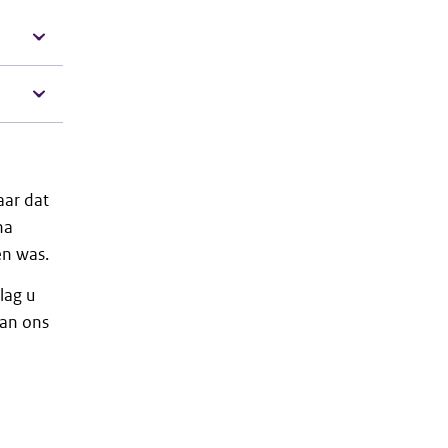
aar dat
na
en was.
lag u
van ons