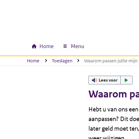
Ga naar hoofdinhoud
Ga direct naar hoofdnavigatie
Ga direct naar footer
Home
Menu
Hoofdnavigatie
U bevindt zich hier:
Home
Toeslagen
Waarom passen jullie mijn
Lees voor
Waarom pas
Hebt u van ons een 
aanpassen? Dit do
later geld moet ter
weer wijzigen.