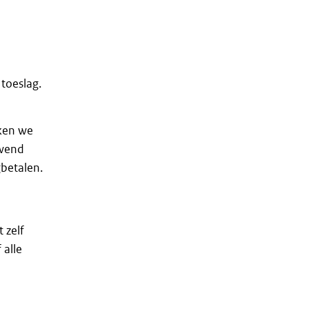
 toeslag.
jken we
ewend
betalen.
 zelf
 alle