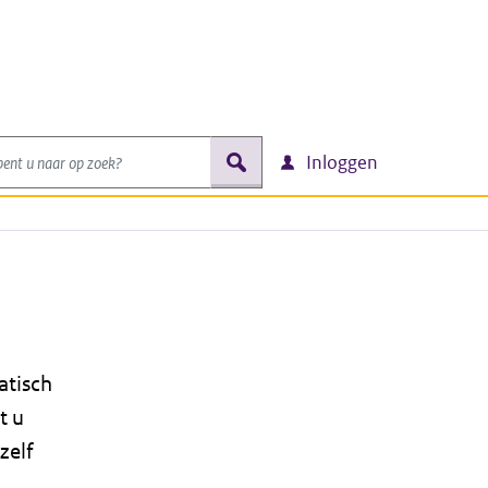
nt u naar op zoek?
zoek
Inloggen
atisch
t u
zelf