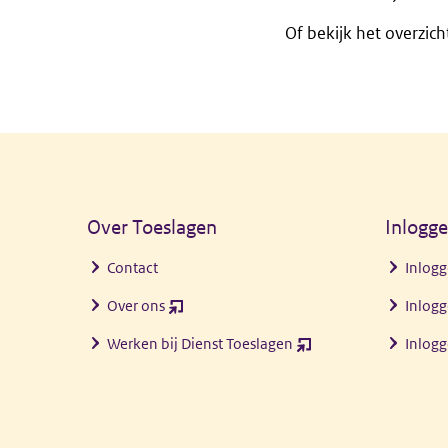
Of bekijk het overzic
Algemene informatie
Over Toeslagen
Inlogg
Contact
Inlogg
Over ons
Inlogg
(opent
nieuw
Werken bij Dienst Toeslagen
Inlog
(opent
venster)
nieuw
venster)